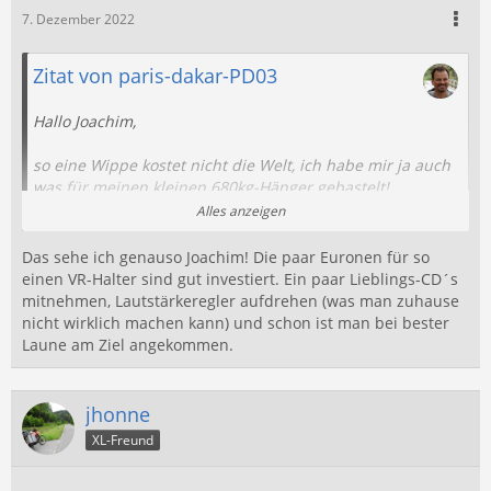
7. Dezember 2022
Zitat von paris-dakar-PD03
Hallo Joachim,
so eine Wippe kostet nicht die Welt, ich habe mir ja auch
was für meinen kleinen 680kg-Hänger gebastelt!
Da gibt es keine Ausreden
!
Alles anzeigen
Das Gegurke mit 100, äh 80 km/h ist halt ein bißchen
Das sehe ich genauso Joachim! Die paar Euronen für so
nervig!
einen VR-Halter sind gut investiert. Ein paar Lieblings-CD´s
mitnehmen, Lautstärkeregler aufdrehen (was man zuhause
Ich zähle auf Dich!
nicht wirklich machen kann) und schon ist man bei bester
Laune am Ziel angekommen.
Schöne Grüße
Jerry
jhonne
XL-Freund