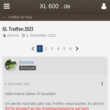
Treffen & Tour
XL Treffen 2023
jhonne
6. Dezember 2022
1
2
3
4
5
6
jhonne
XL-Freund
6. Dezember 2022
Hallo meine lieben Xl Fanatiker,
Ich werde nächstes Jahr das Treffen veranstalten. Es wird in
35759 Driedorf an der Krombachtalsperre auf dem