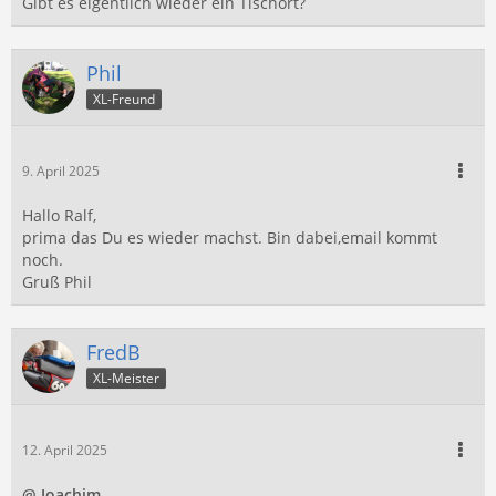
Gibt es eigentlich wieder ein Tischört?
Phil
XL-Freund
9. April 2025
Hallo Ralf,
prima das Du es wieder machst. Bin dabei,email kommt
noch.
Gruß Phil
FredB
XL-Meister
12. April 2025
@ Joachim