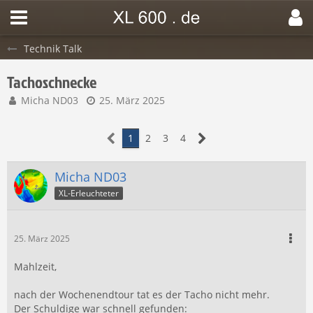
Technik Talk
Tachoschnecke
Micha ND03
25. März 2025
1
2
3
4
Micha ND03
XL-Erleuchteter
25. März 2025
Mahlzeit,
nach der Wochenendtour tat es der Tacho nicht mehr.
Der Schuldige war schnell gefunden: