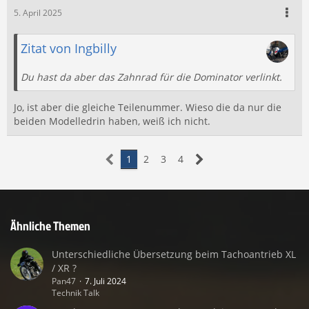
5. April 2025
Zitat von Ingbilly
Du hast da aber das Zahnrad für die Dominator verlinkt.
Jo, ist aber die gleiche Teilenummer. Wieso die da nur die
beiden Modelledrin haben, weiß ich nicht.
1
2
3
4
Ähnliche Themen
Unterschiedliche Übersetzung beim Tachoantrieb XL
/ XR ?
Pan47
7. Juli 2024
Technik Talk