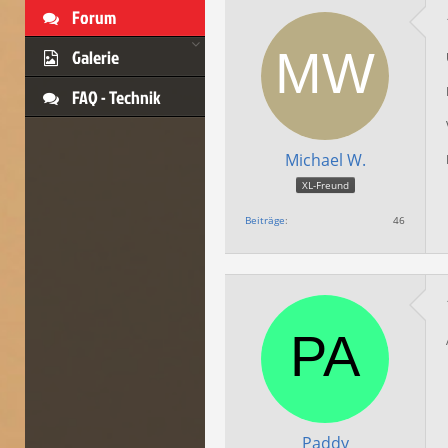
Forum
Galerie
FAQ - Technik
Michael W.
XL-Freund
Beiträge
46
Paddy