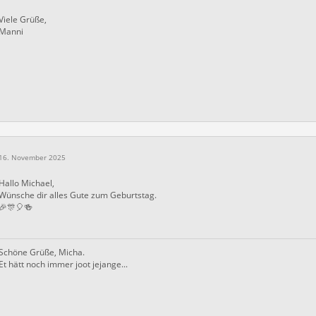
Viele Grüße,
Manni
16. November 2025
Hallo Michael,
Wünsche dir alles Gute zum Geburtstag.
🎉🎊🎈🍻
Schöne Grüße, Micha.
Et hätt noch immer joot jejange...