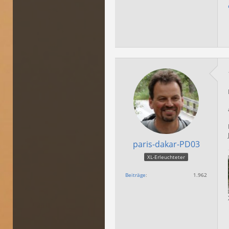
paris-dakar-PD03
XL-Erleuchteter
Beiträge
1.962