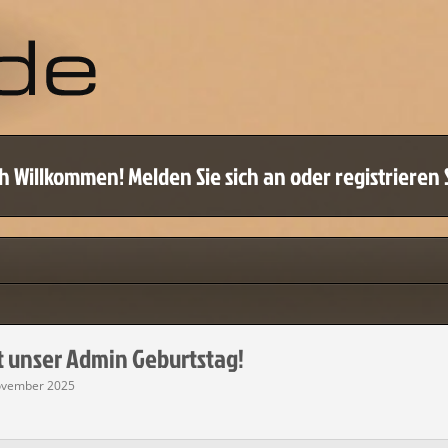
oder kommentieren zu können, benötigen Sie ein 
h Willkommen! Melden Sie sich an oder registrieren S
ETZT ANMELDEN
NEUES BENUTZERKONTO
oder
 unser Admin Geburtstag!
ovember 2025