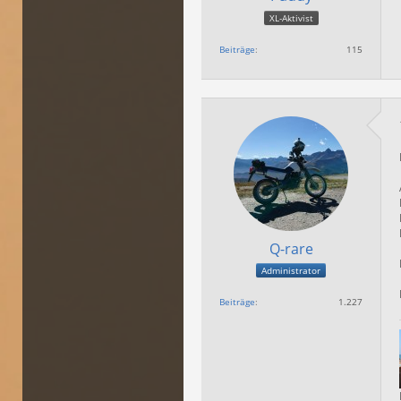
XL-Aktivist
Beiträge
115
Q-rare
Administrator
Beiträge
1.227