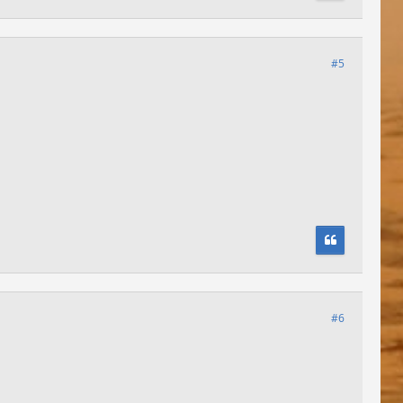
#5
#6