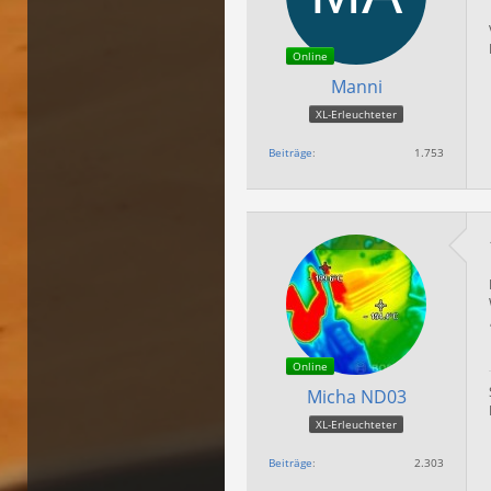
Online
Manni
XL-Erleuchteter
Beiträge
1.753
Online
Micha ND03
XL-Erleuchteter
Beiträge
2.303