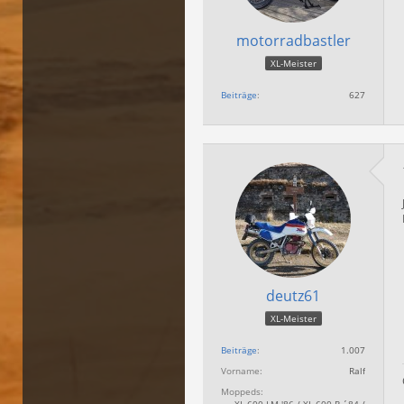
motorradbastler
XL-Meister
Beiträge
627
deutz61
XL-Meister
Beiträge
1.007
Vorname
Ralf
Moppeds
XL 600 LM '86 / XL 600 R ´84 /