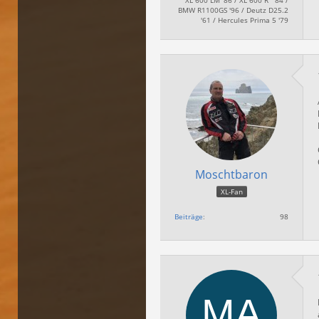
BMW R1100GS '96 / Deutz D25.2
'61 / Hercules Prima 5 '79
Moschtbaron
XL-Fan
Beiträge
98