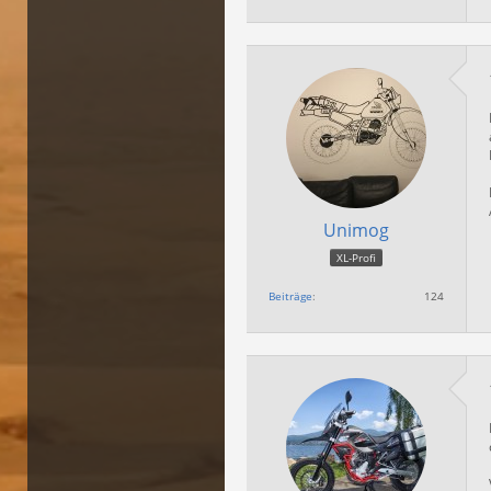
Unimog
XL-Profi
Beiträge
124