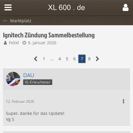
Marktplatz
Ignitech Zündung Sammelbestellung
Felixl
9. Januar 2026
1
…
4
5
6
7
8
DAU
XL-Erleuchteter
12. Februar 2026
Super, danke für das Update!
Vg S