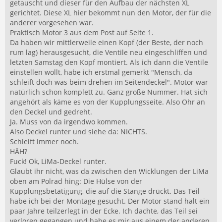
getauscht und dieser für den Aufbau der nächsten XL
gerichtet. Diese XL hier bekommt nun den Motor, der für die
anderer vorgesehen war.
Praktisch Motor 3 aus dem Post auf Seite 1.
Da haben wir mittlerweile einen Kopf (der Beste, der noch
rum lag) herausgesucht, die Ventile neu eingeschliffen und
letzten Samstag den Kopf montiert. Als ich dann die Ventile
einstellen wollt, habe ich erstmal gemerkt "Mensch, da
schleift doch was beim drehen im Seitendeckel". Motor war
natürlich schon komplett zu. Ganz große Nummer. Hat sich
angehört als käme es von der Kupplungsseite. Also Ohr an
den Deckel und gedreht.
Ja. Muss von da irgendwo kommen.
Also Deckel runter und siehe da: NICHTS.
Schleift immer noch.
HÄH?
Fuck! Ok, LiMa-Deckel runter.
Glaubt ihr nicht, was da zwischen den Wicklungen der LiMa
oben am Polrad hing: Die Hülse von der
Kupplungsbetätigung, die auf die Stange drückt. Das Teil
habe ich bei der Montage gesucht. Der Motor stand halt ein
paar Jahre teilzerlegt in der Ecke. Ich dachte, das Teil sei
verloren gegangen und habe es mir aus einem der anderen