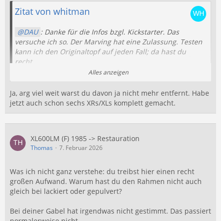
Zitat von whitman
DAU
: Danke für die Infos bzgl. Kickstarter. Das
versuche ich so. Der Marving hat eine Zulassung. Testen
kann ich den Originaltopf auf jeden Fall; da hast du
recht.
Alles anzeigen
Thomas
: FrameOff wäre nochmal ein Riesenschritt.
Das hab ich bei meiner Maico damals gemacht und ist ne
Ja, arg viel weit warst du davon ja nicht mehr entfernt. Habe
ganz andere Nummer bzgl. Aufwand. Da muss ja Motor
jetzt auch schon sechs XRs/XLs komplett gemacht.
raus; der Kabelbaum komplett weg, usw... Grad bei der
Elektrik hab ich etwas Schiss, da ich da auch nicht
wirklich Erfahrung damit habe. Der Plan ist, die XL
XL600LM (F) 1985 -> Restauration
technisch auf Stand zu bringen und dann über den
Thomas
7. Februar 2026
Sommer ordentlich Kilometer damit zu machen
Was ich nicht ganz verstehe: du treibst hier einen recht
lg
großen Aufwand. Warum hast du den Rahmen nicht auch
Volker
gleich bei lackiert oder gepulvert?
Bei deiner Gabel hat irgendwas nicht gestimmt. Das passiert
normalerweise nicht.