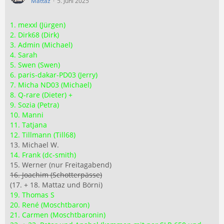
Mattaz
5. Juni 2025
1. mexxl (Jürgen)
2. Dirk68 (Dirk)
3. Admin (Michael)
4. Sarah
5. Swen (Swen)
6. paris-dakar-PD03 (Jerry)
7. Micha ND03 (Michael)
8. Q-rare (Dieter) +
9. Sozia (Petra)
10. Manni
11. Tatjana
12. Tillmann (Till68)
13. Michael W.
14. Frank (dc-smith)
15. Werner (nur Freitagabend)
16. Joachim (Schotterpässe)
(17. + 18. Mattaz und Börni)
19. Thomas S
20. René (Moschtbaron)
21. Carmen (Moschtbaronin)