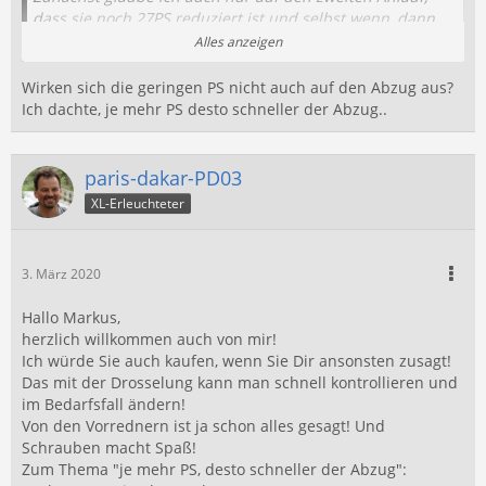
dass sie noch 27PS reduziert ist und selbst wenn, dann
wirkt sich das nur minimal aus.
Alles anzeigen
Durch die 600 ccm hat sie trotz allem ein gewaltigen
Anzug.
Wirken sich die geringen PS nicht auch auf den Abzug aus?
Nur die Endgeschwindigkeit wird halt von 155km/h auf
Ich dachte, je mehr PS desto schneller der Abzug..
135 km/h reduziert.
Doch wer fährt schon 135 km/h mit der XL? ?
Wenn's dann doch nerft, geht immer noch was. ?
paris-dakar-PD03
XL-Erleuchteter
3. März 2020
Hallo Markus,
herzlich willkommen auch von mir!
Ich würde Sie auch kaufen, wenn Sie Dir ansonsten zusagt!
Das mit der Drosselung kann man schnell kontrollieren und
im Bedarfsfall ändern!
Von den Vorrednern ist ja schon alles gesagt! Und
Schrauben macht Spaß!
Zum Thema "je mehr PS, desto schneller der Abzug":