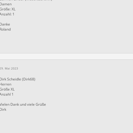
Damen
Größe: XL
Anzahl: 1
Danke
Roland
29. Mai 2023
Dirk Scheidle (Dirk68)
Herren
Größe XL
Anzahl 1
Vielen Dank und viele Grüße
Dirk