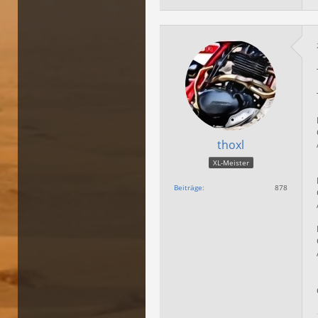
thoxl
XL-Meister
Beiträge
878