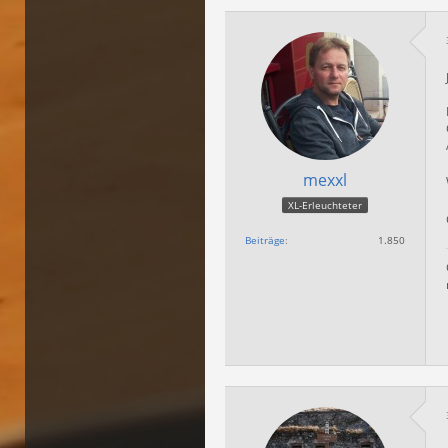
mexxl
XL-Erleuchteter
Beiträge
1.850