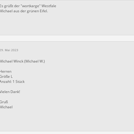
Es grüßt der "wortkarge" Westfale
Michael aus der grünen Eifel.
29. Mai 2023
Michael Winck (Michael W.)
Herren
Größe L
Anzahl: 1 Stück
Vielen Dank!
Gruß
Michael