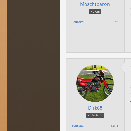
Moschtbaron
XL-Fan
Beiträge
98
Dirk68
XL-Meister
Beiträge
1.319