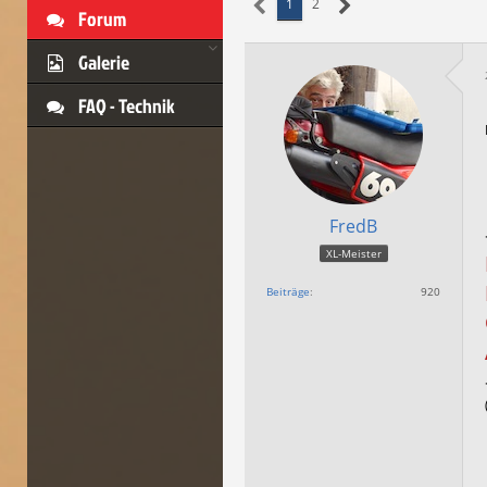
1
2
Forum
Galerie
FAQ - Technik
FredB
XL-Meister
Beiträge
920