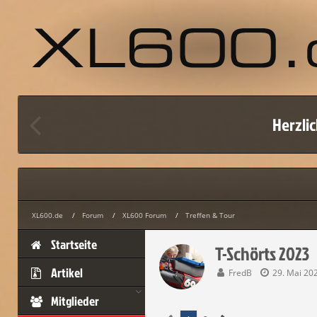
Um schreiben 
Herzlic
J
XL600.de
Forum
XL600 Forum
Treffen & Tour
Startseite
T-Schörts 2023
Artikel
FredB
29. Mai 20
Mitglieder