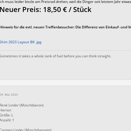
Ich muss leider bissle am Preisrad drehen, weil die Dinger seit letztem Jahr etwa
Neuer Preis: 18,50 € / Stück
Hinweis für die evtl. neuen Treffenbesucher: Die Differenz von Einkauf- und Ve
Shirt 2023 Layout BK .jpg
Sometimes it takes a whole tank
of fuel before you can think straight
.
29. Mai 2023
René Linder (Moschtbaron)
Herren
Größe: L
Anzahl: 1
Carmen Linder (Moschtbaronin)