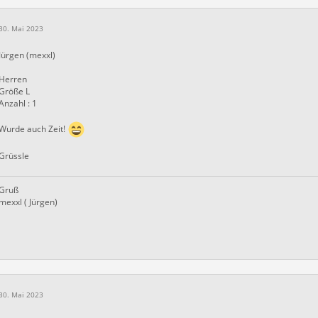
30. Mai 2023
Jürgen (mexxl)
Herren
Größe L
Anzahl : 1
Wurde auch Zeit!
Grüssle
Gruß
mexxl ( Jürgen)
30. Mai 2023