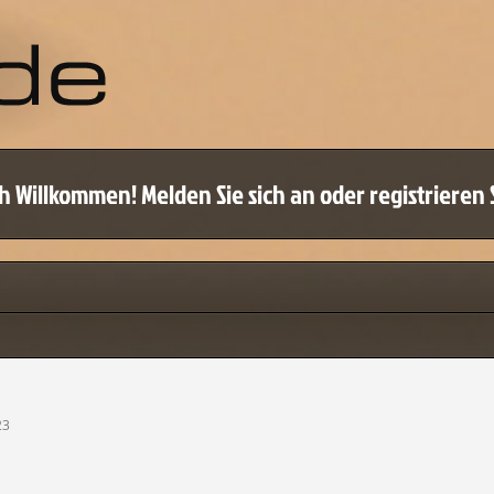
oder kommentieren zu können, benötigen Sie ein 
h Willkommen! Melden Sie sich an oder registrieren S
ETZT ANMELDEN
NEUES BENUTZERKONTO
oder
23